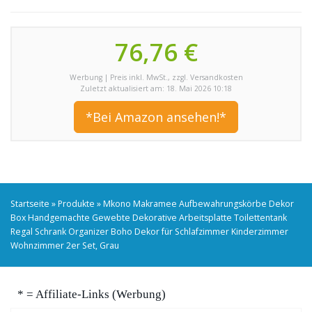
76,76 €
Werbung | Preis inkl. MwSt., zzgl. Versandkosten
Zuletzt aktualisiert am: 18. Mai 2026 10:18
*Bei Amazon ansehen!*
Startseite
»
Produkte
»
Mkono Makramee Aufbewahrungskörbe Dekor
Box Handgemachte Gewebte Dekorative Arbeitsplatte Toilettentank
Regal Schrank Organizer Boho Dekor für Schlafzimmer Kinderzimmer
Wohnzimmer 2er Set, Grau
* = Affiliate-Links (Werbung)