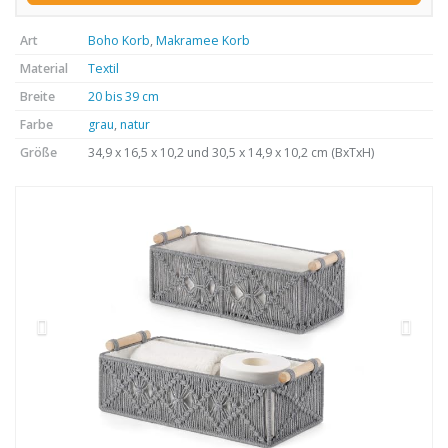
Art
Boho Korb
,
Makramee Korb
Material
Textil
Breite
20 bis 39 cm
Farbe
grau
,
natur
Größe
34,9 x 16,5 x 10,2 und 30,5 x 14,9 x 10,2 cm (BxTxH)