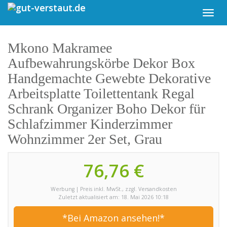
Skip
Toggl
to
navig
main
content
Mkono Makramee
Aufbewahrungskörbe Dekor Box
Handgemachte Gewebte Dekorative
Arbeitsplatte Toilettentank Regal
Schrank Organizer Boho Dekor für
Schlafzimmer Kinderzimmer
Wohnzimmer 2er Set, Grau
76,76 €
Werbung | Preis inkl. MwSt., zzgl. Versandkosten
Zuletzt aktualisiert am: 18. Mai 2026 10:18
*Bei Amazon ansehen!*