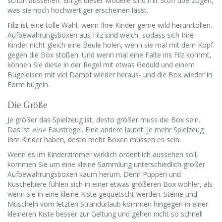
schön aussehen. Einige dieser Modelle sind mit Stoff überzogen,
was sie noch hochwertiger erscheinen lässt.
Filz
ist eine tolle Wahl, wenn Ihre Kinder gerne wild herumtollen.
Aufbewahrungsboxen aus Filz sind weich, sodass sich Ihre
Kinder nicht gleich eine Beule holen, wenn sie mal mit dem Kopf
gegen die Box stoßen. Und wenn mal eine Falte ins Filz kommt,
können Sie diese in der Regel mit etwas Geduld und einem
Bügeleisen mit viel Dampf wieder heraus- und die Box wieder in
Form bügeln.
Die Größe
Je größer das Spielzeug ist, desto größer muss die Box sein.
Das ist
eine
Faustregel. Eine andere lautet: Je mehr Spielzeug
Ihre Kinder haben, desto mehr Boxen müssen es sein.
Wenn es im Kinderzimmer wirklich ordentlich aussehen soll,
kommen Sie um eine kleine Sammlung unterschiedlich großer
Aufbewahrungsboxen kaum herum. Denn Puppen und
Kuscheltiere fühlen sich in einer etwas größeren Box wohler, als
wenn sie in eine kleine Kiste gequetscht werden. Steine und
Muscheln vom letzten Strandurlaub kommen hingegen in einer
kleineren Kiste besser zur Geltung und gehen nicht so schnell