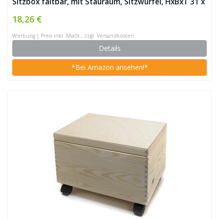
Sitzbox faltbar, mit Stauraum, Sitzwürfel, HxBxT 31 x
31 x 31 cm, lila
18,26 €
Werbung | Preis inkl. MwSt., zzgl. Versandkosten
Details
*Bei Amazon ansehen!*