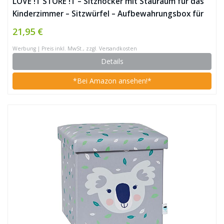
LOVE !T STORE !T – Sitzhocker mit Stauraum für das
Kinderzimmer – Sitzwürfel – Aufbewahrungsbox für
Kinder – 35x35x35cm – PANDA – hellgrau / blau
21,95 €
Werbung | Preis inkl. MwSt., zzgl. Versandkosten
Details
*Bei Amazon ansehen!*