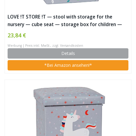
LOVE !T STORE !T — stool with storage for the
nursery — cube seat — storage box for children —
35x35x35cm — KOALA — light grey/green
23,84 €
Werbung | Preis inkl. MwSt., zzgl. Versandkosten
Details
*Bei Amazon ansehen!*