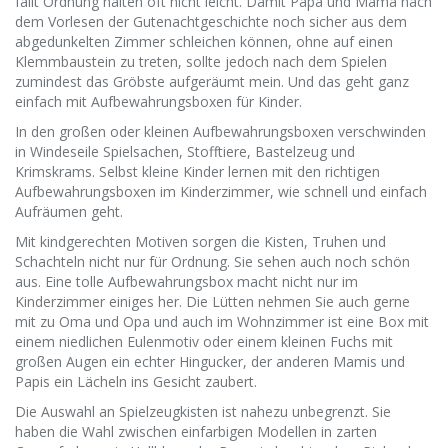
fällt Ordnung halten oft nicht leicht. Damit Papa und Mama nach
dem Vorlesen der Gutenachtgeschichte noch sicher aus dem
abgedunkelten Zimmer schleichen können, ohne auf einen
Klemmbaustein zu treten, sollte jedoch nach dem Spielen
zumindest das Gröbste aufgeräumt mein. Und das geht ganz
einfach mit Aufbewahrungsboxen für Kinder.
In den großen oder kleinen Aufbewahrungsboxen verschwinden
in Windeseile Spielsachen, Stofftiere, Bastelzeug und
Krimskrams. Selbst kleine Kinder lernen mit den richtigen
Aufbewahrungsboxen im Kinderzimmer, wie schnell und einfach
Aufräumen geht.
Mit kindgerechten Motiven sorgen die Kisten, Truhen und
Schachteln nicht nur für Ordnung. Sie sehen auch noch schön
aus. Eine tolle Aufbewahrungsbox macht nicht nur im
Kinderzimmer einiges her. Die Lütten nehmen Sie auch gerne
mit zu Oma und Opa und auch im Wohnzimmer ist eine Box mit
einem niedlichen Eulenmotiv oder einem kleinen Fuchs mit
großen Augen ein echter Hingucker, der anderen Mamis und
Papis ein Lächeln ins Gesicht zaubert.
Die Auswahl an Spielzeugkisten ist nahezu unbegrenzt. Sie
haben die Wahl zwischen einfarbigen Modellen in zarten