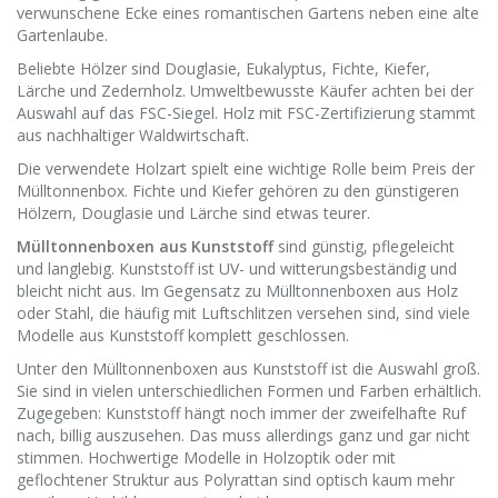
verwunschene Ecke eines romantischen Gartens neben eine alte
Gartenlaube.
Beliebte Hölzer sind Douglasie, Eukalyptus, Fichte, Kiefer,
Lärche und Zedernholz. Umweltbewusste Käufer achten bei der
Auswahl auf das FSC-Siegel. Holz mit FSC-Zertifizierung stammt
aus nachhaltiger Waldwirtschaft.
Die verwendete Holzart spielt eine wichtige Rolle beim Preis der
Mülltonnenbox. Fichte und Kiefer gehören zu den günstigeren
Hölzern, Douglasie und Lärche sind etwas teurer.
Mülltonnenboxen aus Kunststoff
sind günstig, pflegeleicht
und langlebig. Kunststoff ist UV- und witterungsbeständig und
bleicht nicht aus. Im Gegensatz zu Mülltonnenboxen aus Holz
oder Stahl, die häufig mit Luftschlitzen versehen sind, sind viele
Modelle aus Kunststoff komplett geschlossen.
Unter den Mülltonnenboxen aus Kunststoff ist die Auswahl groß.
Sie sind in vielen unterschiedlichen Formen und Farben erhältlich.
Zugegeben: Kunststoff hängt noch immer der zweifelhafte Ruf
nach, billig auszusehen. Das muss allerdings ganz und gar nicht
stimmen. Hochwertige Modelle in Holzoptik oder mit
geflochtener Struktur aus Polyrattan sind optisch kaum mehr