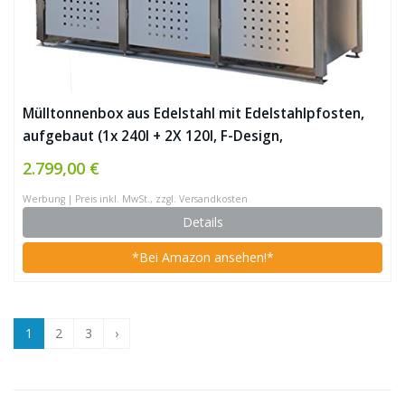
Mülltonnenbox aus Edelstahl mit Edelstahlpfosten,
aufgebaut (1x 240l + 2X 120l, F-Design,
Pflanzenwanne, Edelstahl)
2.799,00 €
Werbung | Preis inkl. MwSt., zzgl. Versandkosten
Details
*Bei Amazon ansehen!*
1
2
3
›