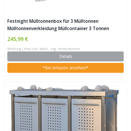
Festnight Mülltonnenbox für 3 Mülltonnen
Mülltonnenverkleidung Müllcontainer 3 Tonnen
Müllbox Gartenbox Mülltonnenschrank
245,99 €
Abfalltonnenschrank, Grau 213×81×121 cm Stahl
Werbung | Preis inkl. MwSt., zzgl. Versandkosten
Details
*Bei Amazon ansehen!*