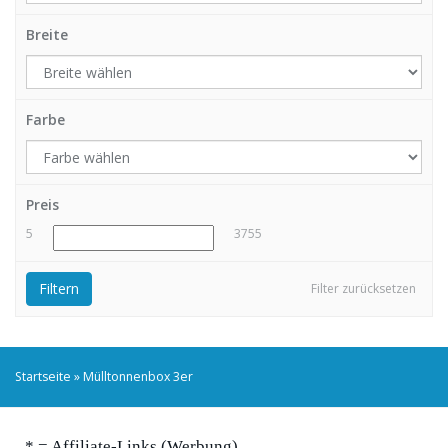
Breite
Farbe
Preis
5
3755
Filtern
Filter zurücksetzen
Startseite
»
Mülltonnenbox 3er
* = Affiliate-Links (Werbung)