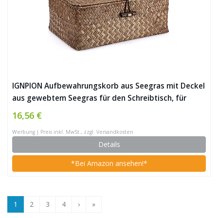
IGNPION Aufbewahrungskorb aus Seegras mit Deckel
aus gewebtem Seegras für den Schreibtisch, für
Badezimmer, Aufbewahrungsbox, Regale dekorativer
16,56 €
Korb, Mehrzweck-Aufbewahrungskorb (Kaffee, klein)
Werbung | Preis inkl. MwSt., zzgl. Versandkosten
Details
*Bei Amazon ansehen!*
1
2
3
4
›
»