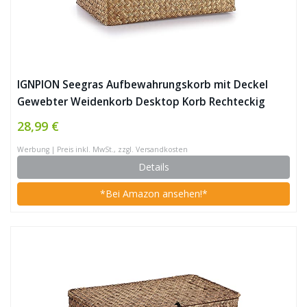
IGNPION Seegras Aufbewahrungskorb mit Deckel
Gewebter Weidenkorb Desktop Korb Rechteckig
Badezimmer Aufbewahrung Organizer Box,
28,99 €
Wohnzimmer Dekorativ Unter Regal Korb Mehrzweck
Werbung | Preis inkl. MwSt., zzgl. Versandkosten
Aufbewahrungskorb (XL,
Details
*Bei Amazon ansehen!*