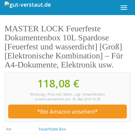
Skip
Toggl
to
navig
main
content
MASTER LOCK Feuerfeste
Dokumentenbox 10L Spardose
[Feuerfest und wasserdicht] [Groß]
[Elektronische Kombination] – Für
A4-Dokumente, Elektronik usw.
118,08 €
Werbung | Preis inkl. MwSt., zzgl. Versandkosten
Zuletzt aktualisiert am: 18. Mai 2026 10:20
*Bei Amazon ansehen!*
Art
Feuerfeste Box