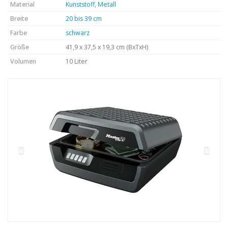
Material
Kunststoff
,
Metall
Breite
20 bis 39 cm
Farbe
schwarz
Größe
41,9 x 37,5 x 19,3 cm (BxTxH)
Volumen
10 Liter