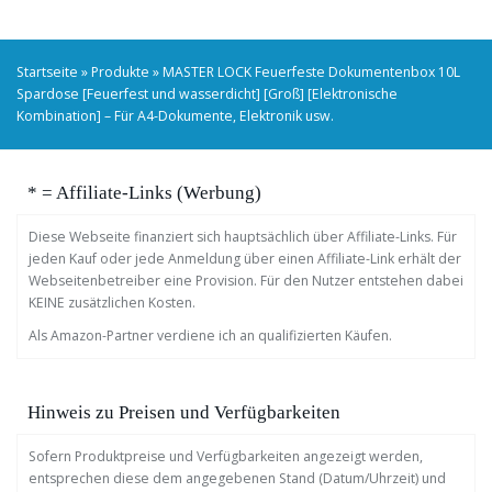
Startseite
»
Produkte
»
MASTER LOCK Feuerfeste Dokumentenbox 10L
Spardose [Feuerfest und wasserdicht] [Groß] [Elektronische
Kombination] – Für A4-Dokumente, Elektronik usw.
* = Affiliate-Links (Werbung)
Diese Webseite finanziert sich hauptsächlich über Affiliate-Links. Für
jeden Kauf oder jede Anmeldung über einen Affiliate-Link erhält der
Webseitenbetreiber eine Provision. Für den Nutzer entstehen dabei
KEINE zusätzlichen Kosten.
Als Amazon-Partner verdiene ich an qualifizierten Käufen.
Hinweis zu Preisen und Verfügbarkeiten
Sofern Produktpreise und Verfügbarkeiten angezeigt werden,
entsprechen diese dem angegebenen Stand (Datum/Uhrzeit) und