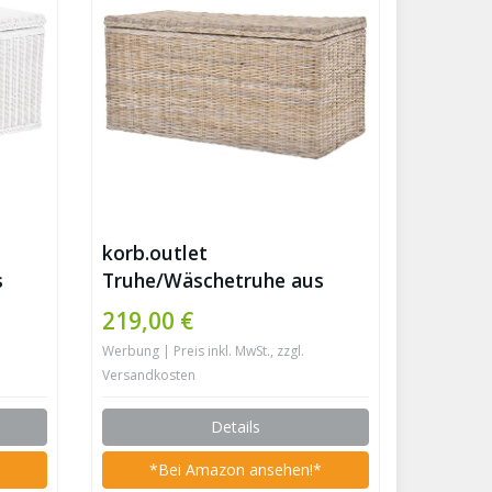
korb.outlet
s
Truhe/Wäschetruhe aus
Rattan (Natur Grau, Groß)
219,00 €
Werbung | Preis inkl. MwSt., zzgl.
Versandkosten
Details
*
*Bei Amazon ansehen!*