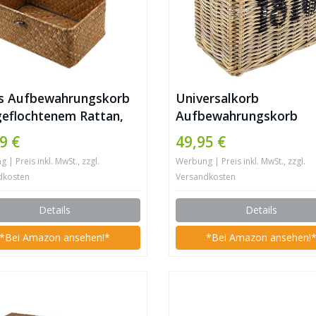
s Aufbewahrungskorb
Universalkorb
geflochtenem Rattan,
Aufbewahrungskorb
ewahrungsbox mit
Wäschebehälter Ratta
9 €
49,95 €
l, Seegras,
– Rattan – Grau
| Preis inkl. MwSt., zzgl.
Werbung | Preis inkl. MwSt., zzgl.
hekörbe, Make-up-
dkosten
Versandkosten
nizer für Badezimmer,
zimmer, Küche
Details
Details
*Bei Amazon ansehen!*
*Bei Amazon ansehen!