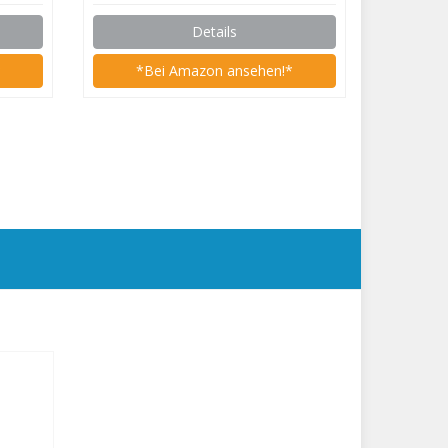
Details
*
*Bei Amazon ansehen!*