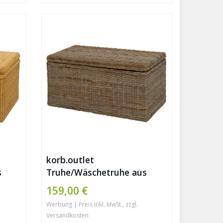
korb.outlet
s
Truhe/Wäschetruhe aus
Rattan (Natur Grau, Klein)
159,00 €
Werbung | Preis inkl. MwSt., zzgl.
Versandkosten