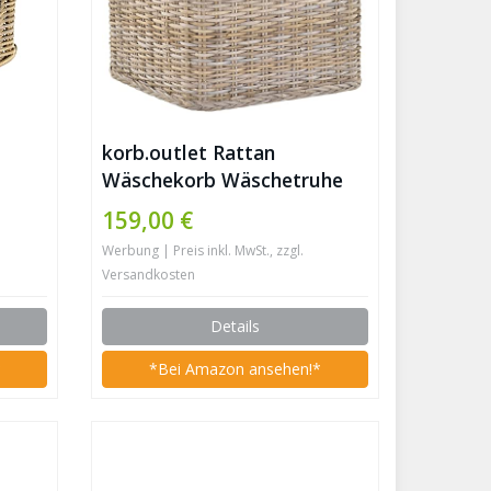
korb.outlet Rattan
Wäschekorb Wäschetruhe
nkorb
Sitz gepolstert Flur-Bank
159,00 €
Aufbewahrungsbox mit
Werbung | Preis inkl. MwSt., zzgl.
Deckel Bad-Hocker
Versandkosten
Sitzhocker Wäschesammler
Sitz-Truhe Natur (Grau
Details
Natur, Quadratisch)
*
*Bei Amazon ansehen!*