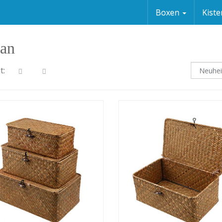
Boxen
Kist
tan
t: