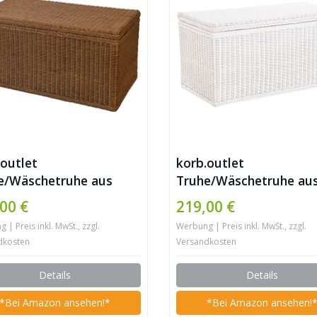
.outlet
korb.outlet
e/Wäschetruhe aus
Truhe/Wäschetruhe au
an (Braun, Groß)
Rattan (Weiss, Groß)
00 €
219,00 €
| Preis inkl. MwSt., zzgl.
Werbung | Preis inkl. MwSt., zzgl.
dkosten
Versandkosten
Details
Details
*Bei Amazon ansehen!*
*Bei Amazon ansehen!