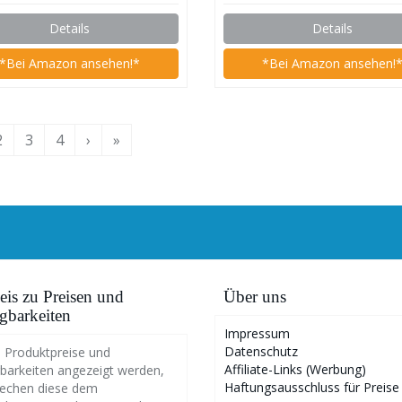
Details
Details
*Bei Amazon ansehen!*
*Bei Amazon ansehen!
2
3
4
›
»
is zu Preisen und
Über uns
gbarkeiten
Impressum
Datenschutz
 Produktpreise und
Affiliate-Links (Werbung)
barkeiten angezeigt werden,
Haftungsausschluss für Preise
rechen diese dem