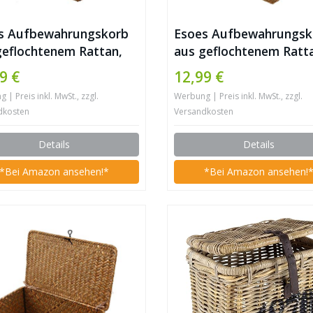
s Aufbewahrungskorb
Esoes Aufbewahrungsk
geflochtenem Rattan,
aus geflochtenem Ratt
ewahrungsbox mit
Aufbewahrungsbox mi
9 €
12,99 €
l, Seegras,
Deckel, Seegras,
| Preis inkl. MwSt., zzgl.
Werbung | Preis inkl. MwSt., zzgl.
hekörbe, Make-up-
Wäschekörbe, Make-up
dkosten
Versandkosten
nizer für Badezimmer,
Organizer für Badezim
zimmer, Küche
Wohnzimmer, Küche
Details
Details
*Bei Amazon ansehen!*
*Bei Amazon ansehen!