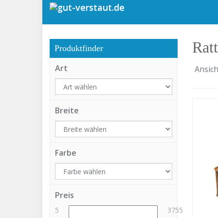
Skip
to
main
content
Rat
Produktfinder
Art
Ansich
Breite
Farbe
Preis
5
3755