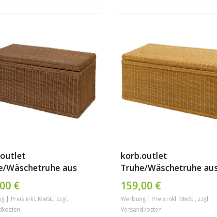
.outlet
korb.outlet
e/Wäschetruhe aus
Truhe/Wäschetruhe au
n (Braun, Klein)
Rattan (Honig, Klein)
00 €
159,00 €
| Preis inkl. MwSt., zzgl.
Werbung | Preis inkl. MwSt., zzgl.
dkosten
Versandkosten