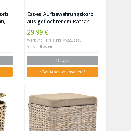
orb
Esoes Aufbewahrungskorb
an,
aus geflochtenem Rattan,
t
Aufbewahrungsbox mit
29,99 €
Deckel, Seegras,
Werbung | Preis inkl. MwSt., zzgl.
-
Wäschekörbe, Make-up-
Versandkosten
mer,
Organizer für Badezimmer,
Wohnzimmer, Küche (XXL)
Details
*
*Bei Amazon ansehen!*