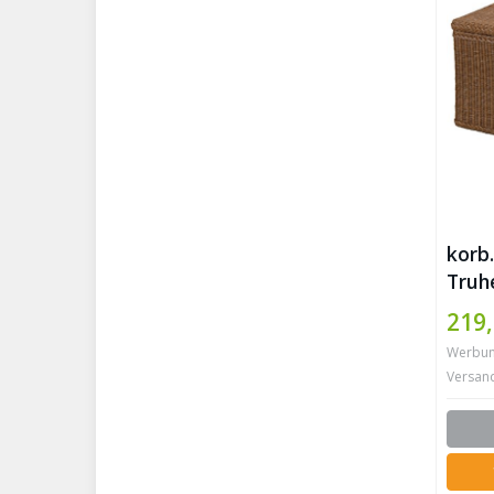
korb
Truh
Ratt
219,
Werbung 
Versan