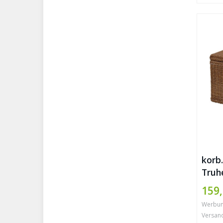
korb
Truh
Ratta
159,
Werbung 
Versan