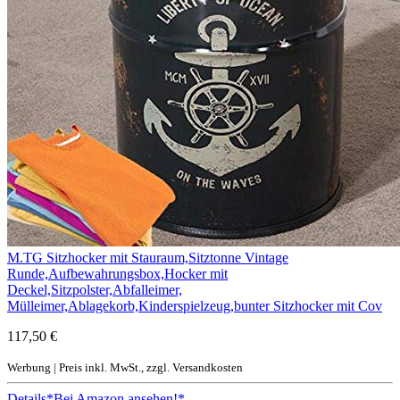
M.TG Sitzhocker mit Stauraum,Sitztonne Vintage
Runde,Aufbewahrungsbox,Hocker mit
Deckel,Sitzpolster,Abfalleimer,
Mülleimer,Ablagekorb,Kinderspielzeug,bunter Sitzhocker mit Cov
117,50 €
Werbung | Preis inkl. MwSt., zzgl. Versandkosten
Details
*Bei Amazon ansehen!*