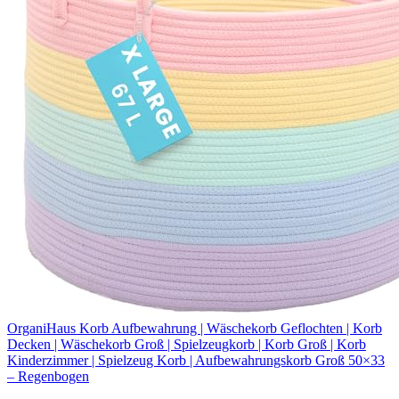
OrganiHaus Korb Aufbewahrung | Wäschekorb Geflochten | Korb
Decken | Wäschekorb Groß | Spielzeugkorb | Korb Groß | Korb
Kinderzimmer | Spielzeug Korb | Aufbewahrungskorb Groß 50×33
– Regenbogen