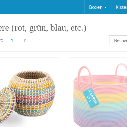
Boxen
Kist
re (rot, grün, blau, etc.)
t: