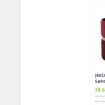
JRAO
Samt
Gepo
38,6
Schm
Werbung 
Sitz
Versan
Eleg