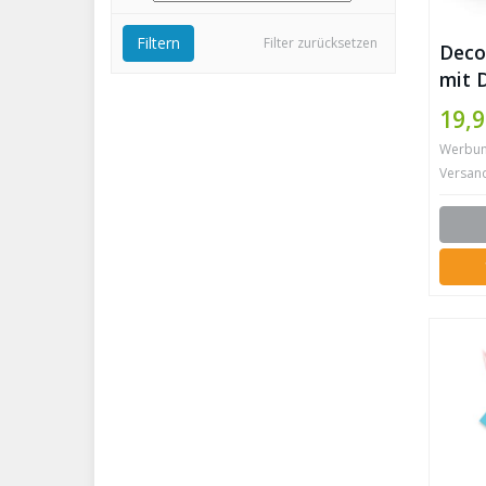
Filtern
Filter zurücksetzen
Deco
mit D
Seeg
19,9
Durc
Werbung 
Versan