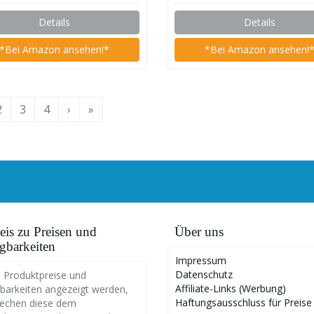
en Metall für
Sitztruhe mit Kunstled
Details
Details
zimmer Schlafzimmer
Stauraum,F
*Bei Amazon ansehen!*
*Bei Amazon ansehen!
2
3
4
›
»
is zu Preisen und
Über uns
gbarkeiten
Impressum
Datenschutz
 Produktpreise und
Affiliate-Links (Werbung)
barkeiten angezeigt werden,
Haftungsausschluss für Preise
rechen diese dem