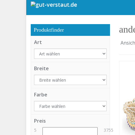
Skip
to
main
content
ande
Produktfinder
Art
Ansich
Breite
Farbe
Preis
5
3755