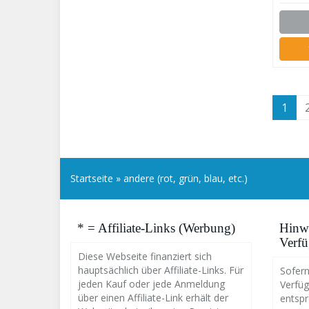
Gold
Wohn
Rot
1
Startseite
»
andere (rot, grün, blau, etc.)
* = Affiliate-Links (Werbung)
Hinwe
Verfü
Diese Webseite finanziert sich
hauptsächlich über Affiliate-Links. Für
Sofern
jeden Kauf oder jede Anmeldung
Verfüg
über einen Affiliate-Link erhält der
entsp