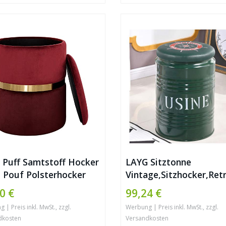
 Puff Samtstoff Hocker
LAYG Sitztonne
 Pouf Polsterhocker
Vintage,Sitzhocker,Ret
lsterte Sitzhocker
Mülleimer,Hocker mit
0 €
99,24 €
inktisch mit Stauraum
Deckel,
| Preis inkl. MwSt., zzgl.
Werbung | Preis inkl. MwSt., zzgl.
fläche Fußbank Rund
Sitzpolster,Wäschesam
dkosten
Versandkosten
anter Samthocker aus
Sitztonne Hocker rund