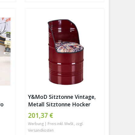
Y&MoD Sitztonne Vintage,
ro
Metall Sitztonne Hocker
runde Sitztruhe mit
201,37 €
Kunstleder,Stauraum zum
Werbung | Preis inkl. MwSt., zzgl.
mler,Metall
Schlafzimmer, Wohnzimmer,
Versandkosten
e
Flur oder