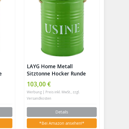
LAYG Home Metall
e
Sitztonne Hocker Runde
Sitztruhe Mit
103,00 €
aum
Holzabdeckung Stauraum
Werbung | Preis inkl. MwSt., zzgl.
Vintage Mülleimer
Versandkosten
kel
Motiv,Wäschekorb,Deckel
Mit
Abnehmbar,Sitzhocker Mit
Details
Stauraum Fußhocker
au
*
Aufbewahrungsbox,Grün
*Bei Amazon ansehen!*