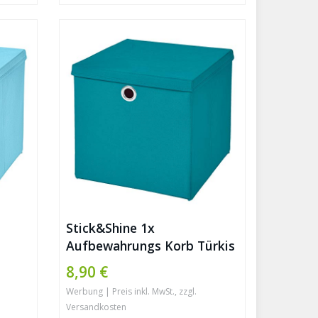
Stick&Shine 1x
Aufbewahrungs Korb Türkis
2 x
Faltbox 32 x 32 x 32 cm
8,90 €
r mit
Regalkorb faltbar mit
Werbung | Preis inkl. MwSt., zzgl.
Deckel
Versandkosten