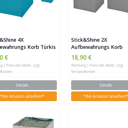
k&Shine 4X
Stick&Shine 2X
ewahrungs Korb Türkis
Aufbewahrungs Korb
ox 15 x 15 x 15 cm
Hellgrau Faltbox 30 x 3
0 €
18,90 €
lkorb faltbar mit
30 cm Regalkorb faltba
| Preis inkl. MwSt., zzgl.
Werbung | Preis inkl. MwSt., zzgl.
el
Kordel und mit Deckel
dkosten
Versandkosten
Details
Details
*Bei Amazon ansehen!*
*Bei Amazon ansehen!