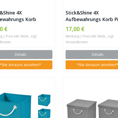
k&Shine 4X
Stick&Shine 4X
ewahrungs Korb
Aufbewahrungs Korb P
rau Faltbox 15 x 15 x
Faltbox 15 x 15 x 15 c
0 €
17,00 €
m Regalkorb faltbar mit
Regalkorb faltbar mit
| Preis inkl. MwSt., zzgl.
Werbung | Preis inkl. MwSt., zzgl.
el
Kordel
dkosten
Versandkosten
Details
Details
*Bei Amazon ansehen!*
*Bei Amazon ansehen!