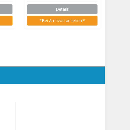
Details
*
*Bei Amazon ansehen!*