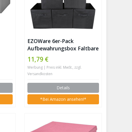
EZOWare 6er-Pack
Aufbewahrungsbox Faltbare
0 x
Aufbewahrungskiste
11,79 €
r mit
Faltbox und Weichem Stoff
Werbung | Preis inkl. MwSt., zzgl.
in Würfelform – Schwarz
Versandkosten
Details
*
*Bei Amazon ansehen!*