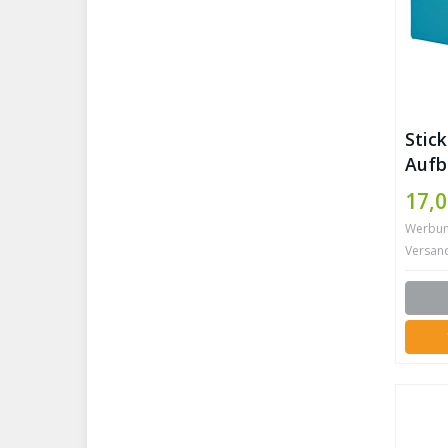
Stic
Aufb
Faltb
17,0
Rega
Werbung 
Kord
Versan