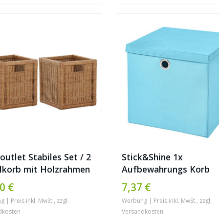
outlet Stabiles Set / 2
Stick&Shine 1x
lkorb mit Holzrahmen
Aufbewahrungs Korb
bfach aus echtem
Hellblau Faltbox 32 x 3
0 €
7,37 €
an/Schübe Box zur
32 cm Regalkorb faltba
| Preis inkl. MwSt., zzgl.
Werbung | Preis inkl. MwSt., zzgl.
ewahrung Regalkorb
Deckel
dkosten
Versandkosten
nkkorb Griff (Braun –