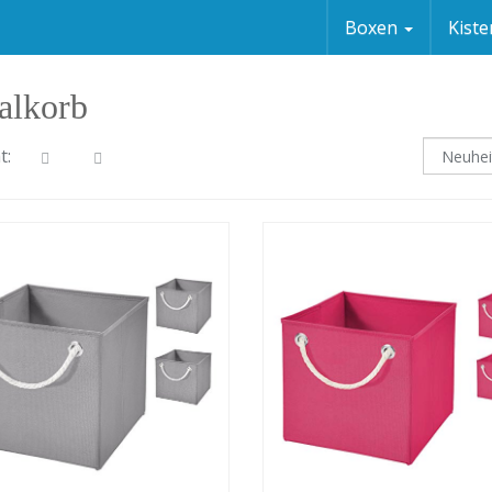
Boxen
Kist
alkorb
t: