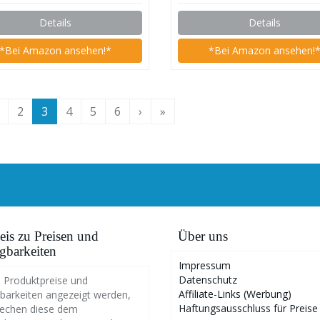
 Set 28x29x30)
Details
Details
*Bei Amazon ansehen!*
*Bei Amazon ansehen!
2
3
4
5
6
›
»
is zu Preisen und
Über uns
gbarkeiten
Impressum
Datenschutz
 Produktpreise und
Affiliate-Links (Werbung)
barkeiten angezeigt werden,
Haftungsausschluss für Preise
rechen diese dem