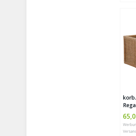
korb.
Rega
Schu
65,0
Ratt
Werbung 
Aufb
Versan
Schra