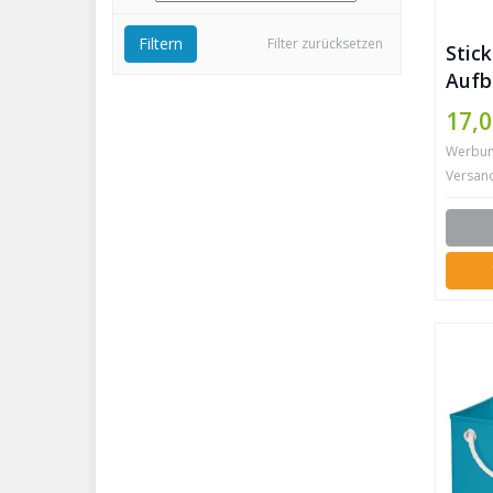
Filtern
Filter zurücksetzen
Stic
Aufb
Hellg
17,0
15 c
Werbung 
Kord
Versan