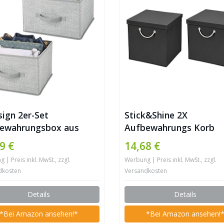
ign 2er-Set
Stick&Shine 2X
ewahrungsbox aus
Aufbewahrungs Korb
f – für Ordnung im
Schwarz Faltbox 30 x 3
9 €
14,68 €
erschrank – Stoffkiste
30 cm Regalkorb faltba
| Preis inkl. MwSt., zzgl.
Werbung | Preis inkl. MwSt., zzgl.
Kleidung, Decken,
Kordel und mit Deckel
dkosten
Versandkosten
ssoires und mehr –
Details
Details
*Bei Amazon ansehen!*
*Bei Amazon ansehen!