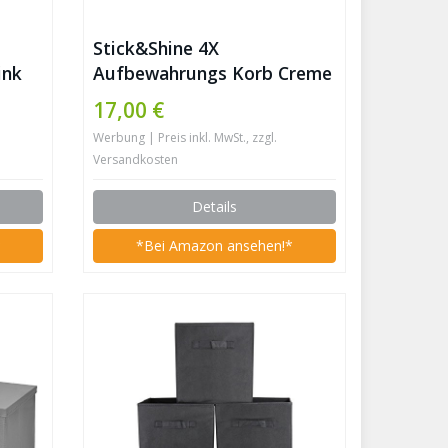
Stick&Shine 4X
ink
Aufbewahrungs Korb Creme
m
Faltbox 15 x 15 x 15 cm
17,00 €
Regalkorb faltbar mit
Werbung | Preis inkl. MwSt., zzgl.
Kordel
Versandkosten
Details
*
*Bei Amazon ansehen!*