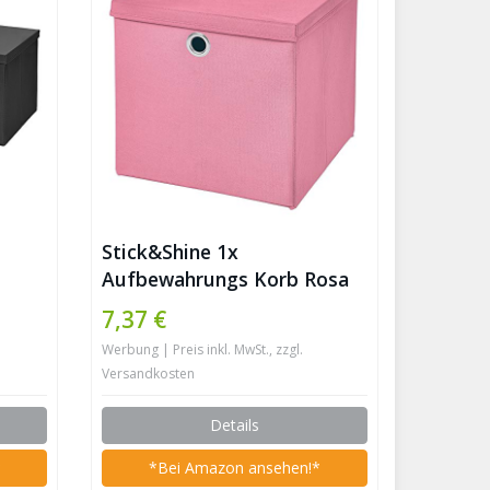
Stick&Shine 1x
Aufbewahrungs Korb Rosa
0 x
Faltbox 32 x 32 x 32 cm
7,37 €
r mit
Regalkorb faltbar mit
Werbung | Preis inkl. MwSt., zzgl.
Deckel
Versandkosten
Details
*
*Bei Amazon ansehen!*