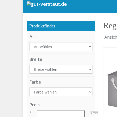
Skip
to
main
content
Reg
Produktfinder
Art
Ansich
Breite
Farbe
Preis
5
3755