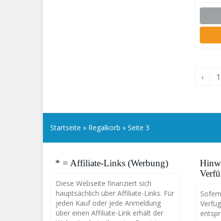
Hell,
‹
1
Startseite
»
Regalkorb
»
Seite 3
* = Affiliate-Links (Werbung)
Hinwe
Verfü
Diese Webseite finanziert sich
hauptsächlich über Affiliate-Links. Für
Sofern
jeden Kauf oder jede Anmeldung
Verfüg
über einen Affiliate-Link erhält der
entsp