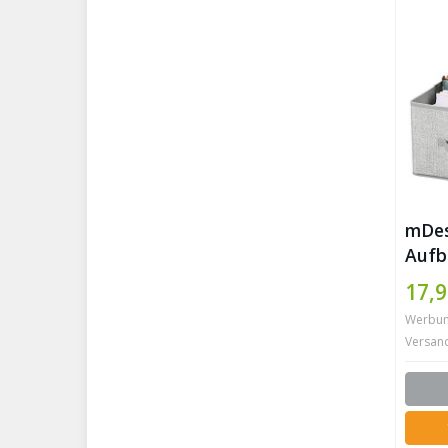
mDes
Aufb
Stof
17,9
Kleid
Werbung 
für 
Versan
Acce
grau